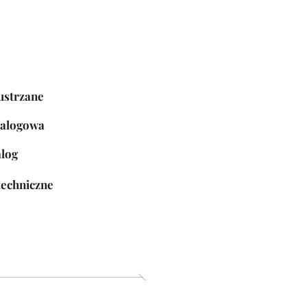
ustrzane
talogowa
alog
techniczne