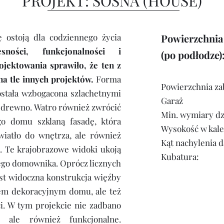
PROJEKT: SOSNA (HOUSE)
ę ostoją dla codziennego życia
Powierzchnia
sności, funkcjonalności i
(po podłodze)
jektowania sprawiło, że ten z
a tle innych projektów.
Forma
Powierzchnia z
ostała wzbogacona szlachetnymi
Garaż
y drewno. Watro również zwrócić
Min. wymiary dzi
o domu szklaną fasadę, która
Wysokość w kale
wiatło do wnętrza, ale również
Kąt nachylenia 
. Te krajobrazowe widoki ukoją
Kubatura:
dego domownika. Oprócz licznych
t widoczna konstrukcja więźby
tem dekoracyjnym domu, ale też
ci. W tym projekcie nie zadbano
, ale również funkcjonalne.