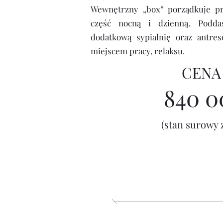
Wewnętrzny „box” porządkuje pr
część nocną i dzienną. Podda
dodatkową sypialnię oraz antres
miejscem pracy, relaksu.
CENA
840
00
(stan surowy 