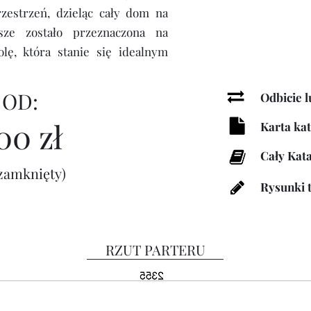
zestrzeń, dzieląc cały dom na
sze zostało przeznaczona na
olę, która stanie się idealnym
 OD:
Odbicie l
0 zł
Karta ka
Cały Kat
zamknięty)
Rysunki 
RZUT PARTERU