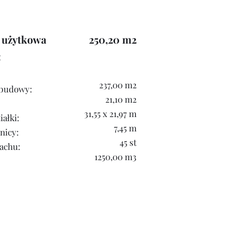
 użytkowa
250,2
0
m
2
:
237,00 m
2
abudo
wy:
21,10 m
2
31,55 x 21,97 m
ałki:
7,45 m
nicy:
45 st
dachu:
1250,00 m3