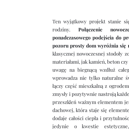
Ten wyjątkowy projekt stanie si
rodziny.
Połączenie nowocze
ponadczasowego podejścia do pro
pozoru prosty dom wyróżnia się n
klasycznej nowoczesnej stodoły z
materiałami, jak kamień, beton cz
uwagę na biegnącą wzdłuż całeg
wprowadza nie tylko naturalne ś
łączy część mieszkalną z ogrodem
zmysły i pozytywnie nastroją każ
przeszkleń ważnym elementem jes
dachowej, która staje się elemen
dodaje całości ciepła i przytulnoś
jedynie o kwestie estetyczne