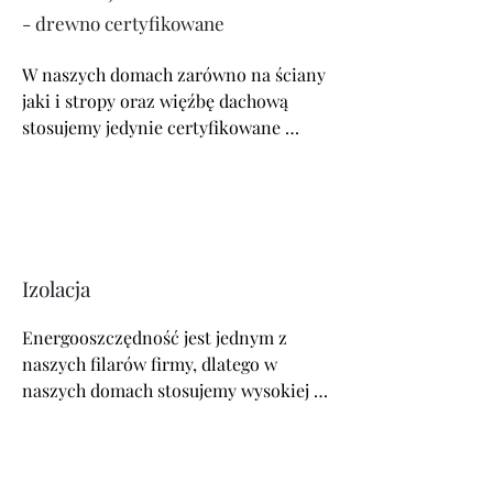
termikę budynku.
- drewno certyfikowane
W naszych domach zarówno na ściany 
jaki i stropy oraz więźbę dachową 
stosujemy jedynie certyfikowane 
drewno o odpowiednio niskiej 
wilgotności, czterostronnie strugane.  
Tak przygotowane drewno nie 
wymaga stosowania dodatkowej 
chemii. Najczęściej wykorzystujemy 
drewno KVH oraz BSH zapewniające 
Izolacja
najwyższą nośność, trwałość i 
Energooszczędność jest jednym z 
odporność ogniową. Budujemy 
naszych filarów firmy, dlatego w 
również domy w technologii CLT.
naszych domach stosujemy wysokiej 
jakości oddychającą twardą wełnę 
mineralną o dużej grubości, w trosce o 
środowisko nie stosujemy izolacji z 