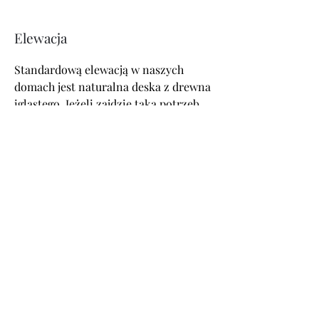
płyt styropianowych w ścianach 
budynku.
Elewacja
Standardową elewacją w naszych 
domach jest naturalna deska z drewna 
iglastego. Jeżeli zajdzie taka potrzeba, 
wykonujemy również elewacje z 
tynku, kamienia lub blachy.
Stolarka okienna
Stosujemy ponadprzeciętne okna, 
dlatego stosujemy jedynie 3 szybowe 
okna z ciepłym montażem.  Stosujemy 
okna o parametrach Ug=(0.5-
0.6W/K*m2) Pozwalającym na 