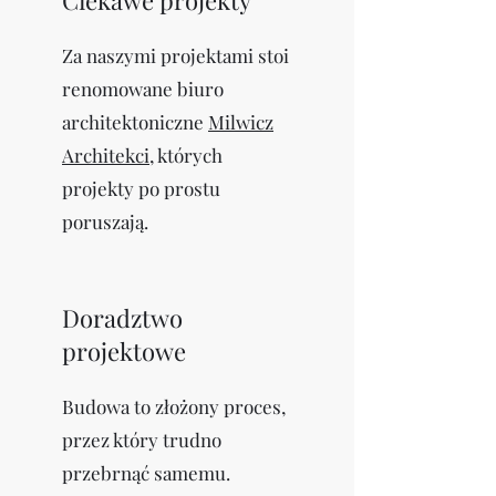
Ciekawe projekty
Za naszymi projektami stoi
renomowane biuro
architektoniczne
Milwicz
Architekci
, których
projekty po prostu
poruszają.
Doradztwo
projektowe
Budowa to złożony proces,
przez który trudno
przebrnąć samemu.