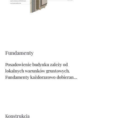
Fundamenty
Posadowienie budynku zależy od 
lokalnych warunków gruntowych. 
Fundamenty każdorazowo dobierane 
są i przeliczane przez uprawnionego 
konstruktora. Najczęściej ze względu 
na izolacyjność termiczną oraz 
nośność wykonujemy domy na płycie 
fundamentowej zapewniającą 
stabilność konstrukcji i doskonałą 
Konstrukcja