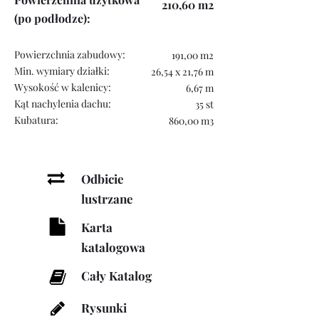
210,60 m
2
(po podłodze)
:
Powierzchnia zabudowy:
191,00
m2
Min. wymiary działki:
26,54 x 21,76 m
Wysokość w kalenicy:
6,67 m
Kąt nachylenia dachu:
35 st
Kubatura:
860,00 m3
Odbicie
lustrzane
Karta
katalogowa
Cały Katalog
Rysunki