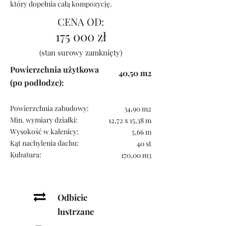
który dopełnia całą kompozycję.
CENA OD:
175 000 zł
(stan surowy zamknięty)
Powierzchnia użytkowa
40,50 m
2
(po podłodze)
:
Powierzchnia zabudowy:
34,90 m2
Min. wymiary działki:
12,72 x 15,38 m
Wysokość w kalenicy:
5,66 m
Kąt nachylenia dachu:
40 st
Kubatura:
170,00 m3
Odbicie
lustrzane